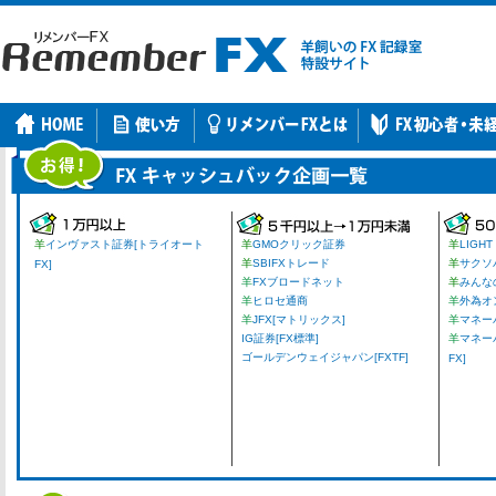
羊
インヴァスト証券[トライオート
羊
GMOクリック証券
羊
LIGHT
羊
SBIFXトレード
羊
サクソ
FX]
羊
FXブロードネット
羊
みんな
羊
ヒロセ通商
羊
外為オ
羊
JFX[マトリックス]
羊
マネーパ
IG証券[FX標準]
羊
マネー
ゴールデンウェイジャパン[FXTF]
FX]