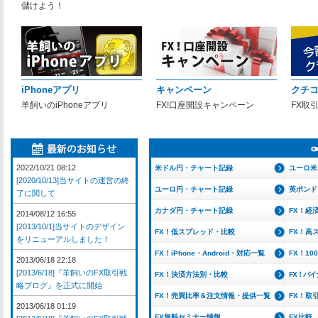
儲けよう！
iPhoneアプリ
キャンペーン
クチ
羊飼いのiPhoneアプリ
FX!口座開設キャンペーン
FX取
2022/10/21 08:12
米ドル円・チャート記録
ユーロ米
[2020/10/13]当サイトの運営の終
ユーロ円・チャート記録
英ポンド
了に関して
カナダ円・チャート記録
FX！経
2014/08/12 16:55
[2013/10/1]当サイトのデザイン
FX！低スプレッド・比較
FX！高
をリニューアルしました！
FX！iPhone・Android・対応一覧
FX！1
2013/06/18 22:18
[2013/6/18]『羊飼いのFX取引戦
FX！決済方法別・比較
FX！バ
略ブログ』を正式に開始
FX！売買比率＆注文情報・提供一覧
FX！取
2013/06/18 01:19
FX無料セミナー情報
FX比較