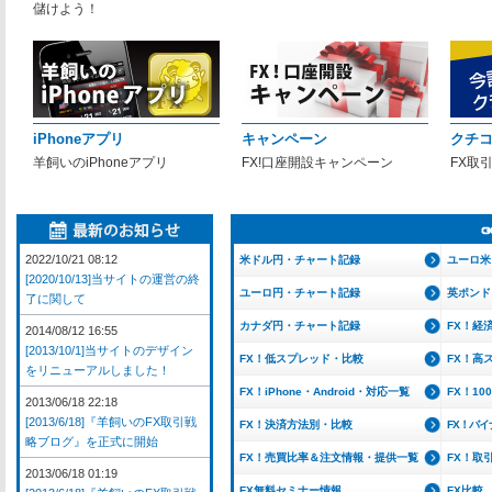
儲けよう！
iPhoneアプリ
キャンペーン
クチ
羊飼いのiPhoneアプリ
FX!口座開設キャンペーン
FX取
2022/10/21 08:12
米ドル円・チャート記録
ユーロ米
[2020/10/13]当サイトの運営の終
ユーロ円・チャート記録
英ポンド
了に関して
カナダ円・チャート記録
FX！経
2014/08/12 16:55
[2013/10/1]当サイトのデザイン
FX！低スプレッド・比較
FX！高
をリニューアルしました！
FX！iPhone・Android・対応一覧
FX！1
2013/06/18 22:18
[2013/6/18]『羊飼いのFX取引戦
FX！決済方法別・比較
FX！バ
略ブログ』を正式に開始
FX！売買比率＆注文情報・提供一覧
FX！取
2013/06/18 01:19
FX無料セミナー情報
FX比較