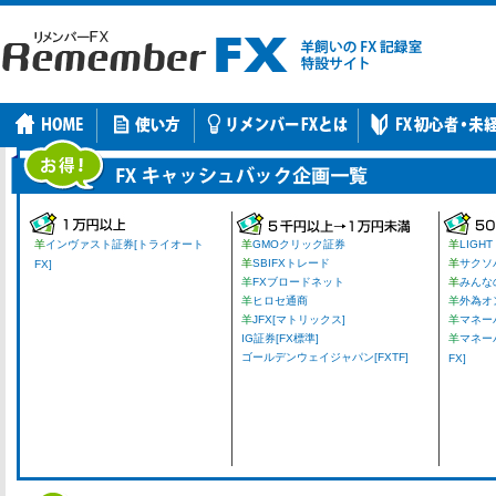
羊
インヴァスト証券[トライオート
羊
GMOクリック証券
羊
LIGHT
羊
SBIFXトレード
羊
サクソ
FX]
羊
FXブロードネット
羊
みんな
羊
ヒロセ通商
羊
外為オ
羊
JFX[マトリックス]
羊
マネーパ
IG証券[FX標準]
羊
マネー
ゴールデンウェイジャパン[FXTF]
FX]