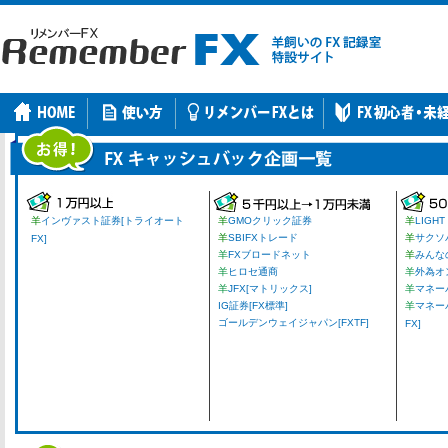
羊
インヴァスト証券[トライオート
羊
GMOクリック証券
羊
LIGHT
羊
SBIFXトレード
羊
サクソ
FX]
羊
FXブロードネット
羊
みんな
羊
ヒロセ通商
羊
外為オ
羊
JFX[マトリックス]
羊
マネーパ
IG証券[FX標準]
羊
マネー
ゴールデンウェイジャパン[FXTF]
FX]