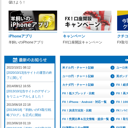
儲けよう！
iPhoneアプリ
キャンペーン
クチ
羊飼いのiPhoneアプリ
FX!口座開設キャンペーン
FX取
2022/10/21 08:12
米ドル円・チャート記録
ユーロ米
[2020/10/13]当サイトの運営の終
ユーロ円・チャート記録
英ポンド
了に関して
カナダ円・チャート記録
FX！経
2014/08/12 16:55
[2013/10/1]当サイトのデザイン
FX！低スプレッド・比較
FX！高
をリニューアルしました！
FX！iPhone・Android・対応一覧
FX！1
2013/06/18 22:18
[2013/6/18]『羊飼いのFX取引戦
FX！決済方法別・比較
FX！バ
略ブログ』を正式に開始
FX！売買比率＆注文情報・提供一覧
FX！取
2013/06/18 01:19
FX無料セミナー情報
FX比較