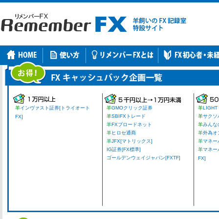
羊
インヴァスト証券[トライオート
羊
GMOクリック証券
羊
LIGHT
羊
SBIFXトレード
羊
サクソ
FX]
羊
FXブロードネット
羊
みんな
羊
ヒロセ通商
羊
外為オ
羊
JFX[マトリックス]
羊
マネーパ
IG証券[FX標準]
羊
マネー
ゴールデンウェイジャパン[FXTF]
FX]