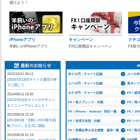
儲けよう！
iPhoneアプリ
キャンペーン
クチ
羊飼いのiPhoneアプリ
FX!口座開設キャンペーン
FX取
2022/10/21 08:12
米ドル円・チャート記録
ユーロ米
[2020/10/13]当サイトの運営の終
ユーロ円・チャート記録
英ポンド
了に関して
カナダ円・チャート記録
FX！経
2014/08/12 16:55
[2013/10/1]当サイトのデザイン
FX！低スプレッド・比較
FX！高
をリニューアルしました！
FX！iPhone・Android・対応一覧
FX！1
2013/06/18 22:18
[2013/6/18]『羊飼いのFX取引戦
FX！決済方法別・比較
FX！バ
略ブログ』を正式に開始
FX！売買比率＆注文情報・提供一覧
FX！取
2013/06/18 01:19
FX無料セミナー情報
FX比較