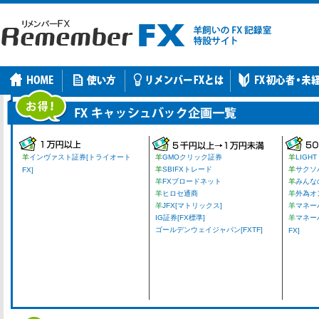
羊
インヴァスト証券[トライオート
羊
GMOクリック証券
羊
LIGHT
羊
SBIFXトレード
羊
サクソ
FX]
羊
FXブロードネット
羊
みんな
羊
ヒロセ通商
羊
外為オ
羊
JFX[マトリックス]
羊
マネーパ
IG証券[FX標準]
羊
マネー
ゴールデンウェイジャパン[FXTF]
FX]