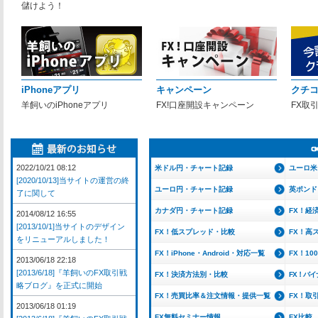
儲けよう！
iPhoneアプリ
キャンペーン
クチ
羊飼いのiPhoneアプリ
FX!口座開設キャンペーン
FX取
2022/10/21 08:12
米ドル円・チャート記録
ユーロ米
[2020/10/13]当サイトの運営の終
ユーロ円・チャート記録
英ポンド
了に関して
カナダ円・チャート記録
FX！経
2014/08/12 16:55
[2013/10/1]当サイトのデザイン
FX！低スプレッド・比較
FX！高
をリニューアルしました！
FX！iPhone・Android・対応一覧
FX！1
2013/06/18 22:18
[2013/6/18]『羊飼いのFX取引戦
FX！決済方法別・比較
FX！バ
略ブログ』を正式に開始
FX！売買比率＆注文情報・提供一覧
FX！取
2013/06/18 01:19
FX無料セミナー情報
FX比較