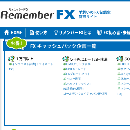
羊
インヴァスト証券[トライオート
羊
GMOクリック証券
羊
LIGHT
羊
SBIFXトレード
羊
サクソ
FX]
羊
FXブロードネット
羊
みんな
羊
ヒロセ通商
羊
外為オ
羊
JFX[マトリックス]
羊
マネーパ
IG証券[FX標準]
羊
マネー
ゴールデンウェイジャパン[FXTF]
FX]