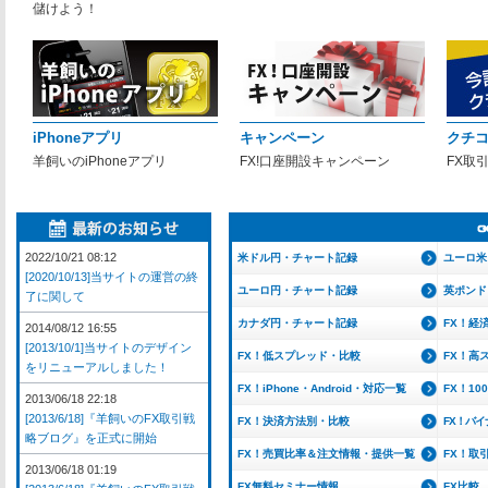
儲けよう！
iPhoneアプリ
キャンペーン
クチ
羊飼いのiPhoneアプリ
FX!口座開設キャンペーン
FX取
2022/10/21 08:12
米ドル円・チャート記録
ユーロ米
[2020/10/13]当サイトの運営の終
ユーロ円・チャート記録
英ポンド
了に関して
カナダ円・チャート記録
FX！経
2014/08/12 16:55
[2013/10/1]当サイトのデザイン
FX！低スプレッド・比較
FX！高
をリニューアルしました！
FX！iPhone・Android・対応一覧
FX！1
2013/06/18 22:18
[2013/6/18]『羊飼いのFX取引戦
FX！決済方法別・比較
FX！バ
略ブログ』を正式に開始
FX！売買比率＆注文情報・提供一覧
FX！取
2013/06/18 01:19
FX無料セミナー情報
FX比較