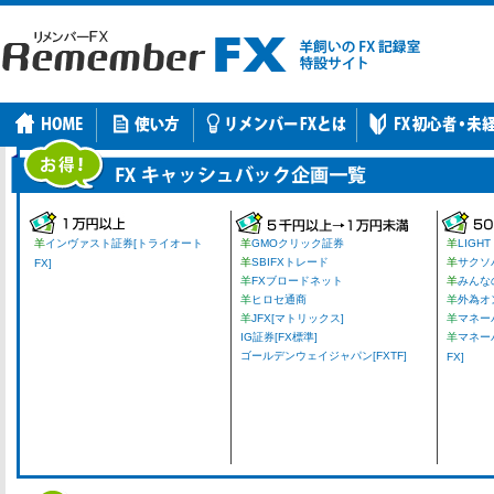
羊
インヴァスト証券[トライオート
羊
GMOクリック証券
羊
LIGHT
羊
SBIFXトレード
羊
サクソ
FX]
羊
FXブロードネット
羊
みんな
羊
ヒロセ通商
羊
外為オ
羊
JFX[マトリックス]
羊
マネーパ
IG証券[FX標準]
羊
マネー
ゴールデンウェイジャパン[FXTF]
FX]