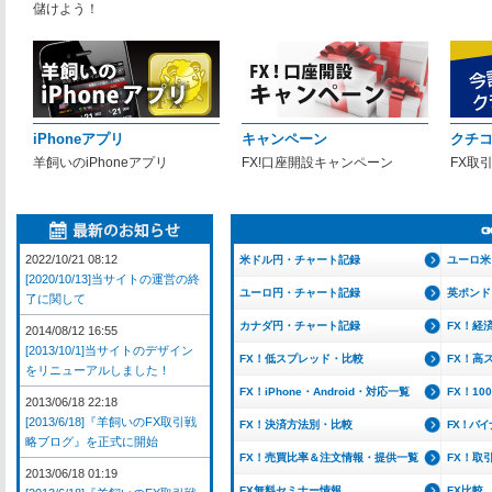
儲けよう！
iPhoneアプリ
キャンペーン
クチ
羊飼いのiPhoneアプリ
FX!口座開設キャンペーン
FX取
2022/10/21 08:12
米ドル円・チャート記録
ユーロ米
[2020/10/13]当サイトの運営の終
ユーロ円・チャート記録
英ポンド
了に関して
カナダ円・チャート記録
FX！経
2014/08/12 16:55
[2013/10/1]当サイトのデザイン
FX！低スプレッド・比較
FX！高
をリニューアルしました！
FX！iPhone・Android・対応一覧
FX！1
2013/06/18 22:18
[2013/6/18]『羊飼いのFX取引戦
FX！決済方法別・比較
FX！バ
略ブログ』を正式に開始
FX！売買比率＆注文情報・提供一覧
FX！取
2013/06/18 01:19
FX無料セミナー情報
FX比較