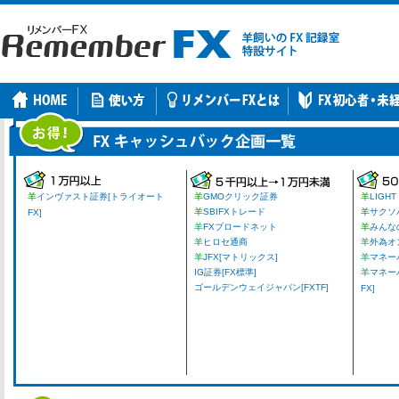
羊
インヴァスト証券[トライオート
羊
GMOクリック証券
羊
LIGHT
羊
SBIFXトレード
羊
サクソ
FX]
羊
FXブロードネット
羊
みんな
羊
ヒロセ通商
羊
外為オ
羊
JFX[マトリックス]
羊
マネーパ
IG証券[FX標準]
羊
マネー
ゴールデンウェイジャパン[FXTF]
FX]