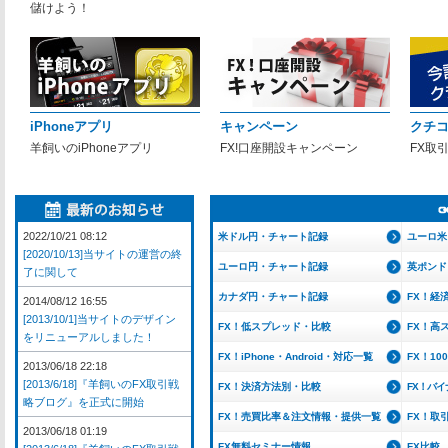
儲けよう！
iPhoneアプリ
キャンペーン
クチ
羊飼いのiPhoneアプリ
FX!口座開設キャンペーン
FX取
2022/10/21 08:12
米ドル円・チャート記録
ユーロ米
[2020/10/13]当サイトの運営の終
ユーロ円・チャート記録
英ポンド
了に関して
カナダ円・チャート記録
FX！経
2014/08/12 16:55
[2013/10/1]当サイトのデザイン
FX！低スプレッド・比較
FX！高
をリニューアルしました！
FX！iPhone・Android・対応一覧
FX！1
2013/06/18 22:18
[2013/6/18]『羊飼いのFX取引戦
FX！決済方法別・比較
FX！バ
略ブログ』を正式に開始
FX！売買比率＆注文情報・提供一覧
FX！取
2013/06/18 01:19
FX無料セミナー情報
FX比較