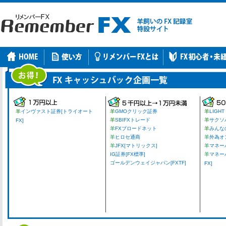
羊
インヴァスト証券[トライオート
羊
GMOクリック証券
羊
LIGHT
羊
SBIFXトレード
羊
サクソ
FX]
羊
FXブロードネット
羊
みんな
羊
ヒロセ通商
羊
外為オ
羊
JFX[マトリックス]
羊
マネーパ
IG証券[FX標準]
羊
マネー
ゴールデンウェイジャパン[FXTF]
FX]