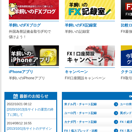
羊飼いのFXブログ
羊飼いのFX記録室
比較
外国為替証拠金取引(FX)で
羊飼いの記録室
FX最
儲けよう！
iPhoneアプリ
キャンペーン
クチ
羊飼いのiPhoneアプリ
FX!口座開設キャンペーン
FX取
2022/10/21 08:12
米ドル円・チャート記録
ユーロ米
[2020/10/13]当サイトの運営の終
ユーロ円・チャート記録
英ポンド
了に関して
カナダ円・チャート記録
FX！経
2014/08/12 16:55
[2013/10/1]当サイトのデザイン
FX！低スプレッド・比較
FX！高