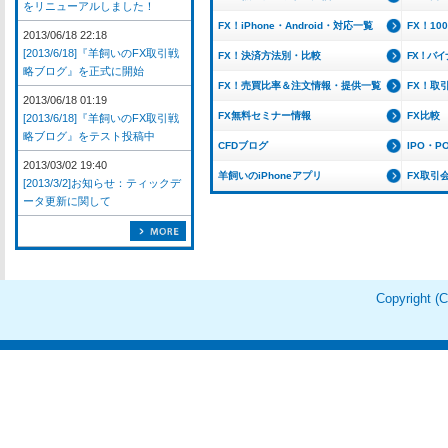
をリニューアルしました！
FX！iPhone・Android・対応一覧
FX！1
2013/06/18 22:18
[2013/6/18]『羊飼いのFX取引戦
FX！決済方法別・比較
FX！バ
略ブログ』を正式に開始
FX！売買比率＆注文情報・提供一覧
FX！取
2013/06/18 01:19
FX無料セミナー情報
FX比較
[2013/6/18]『羊飼いのFX取引戦
略ブログ』をテスト投稿中
CFDブログ
IPO・P
2013/03/02 19:40
羊飼いのiPhoneアプリ
FX取引
[2013/3/2]お知らせ：ティックデ
ータ更新に関して
Copyright 