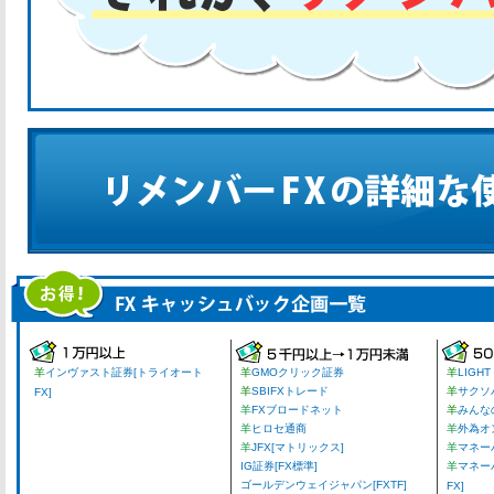
羊
インヴァスト証券[トライオート
羊
GMOクリック証券
羊
LIGHT
羊
SBIFXトレード
羊
サクソ
FX]
羊
FXブロードネット
羊
みんな
羊
ヒロセ通商
羊
外為オ
羊
JFX[マトリックス]
羊
マネーパ
IG証券[FX標準]
羊
マネー
ゴールデンウェイジャパン[FXTF]
FX]